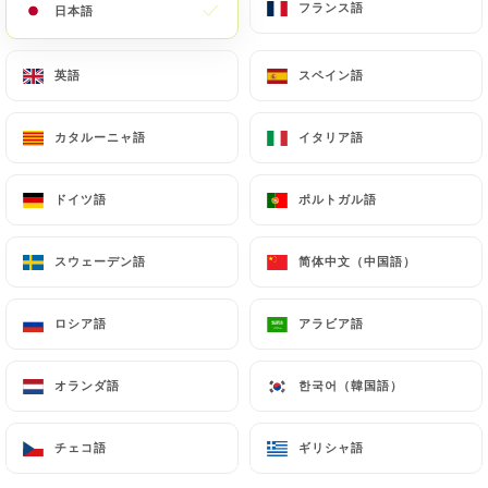
フランス語
フランス語
日本語
日本語
英語
英語
スペイン語
スペイン語
カタルーニャ語
カタルーニャ語
イタリア語
イタリア語
ドイツ語
ドイツ語
ポルトガル語
ポルトガル語
スウェーデン語
スウェーデン語
简体中文（中国語）
简体中文（中国語）
ロシア語
ロシア語
アラビア語
アラビア語
オランダ語
オランダ語
한국어（韓国語）
한국어（韓国語）
チェコ語
チェコ語
ギリシャ語
ギリシャ語