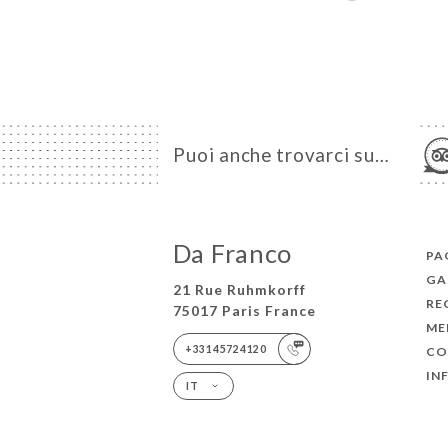
Puoi anche trovarci su…
Da Franco
PA
GA
21 Rue Ruhmkorff
RE
75017 Paris France
ME
+33145724120
CO
IN
IT