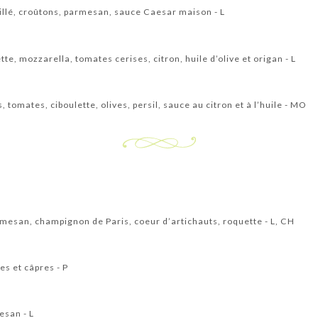
rillé, croûtons, parmesan, sauce Caesar maison - L
te, mozzarella, tomates cerises, citron, huile d’olive et origan - L
 tomates, ciboulette, olives, persil, sauce au citron et à l’huile - MO
mesan, champignon de Paris, coeur d’artichauts, roquette - L, CH
s et câpres - P
esan - L