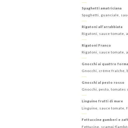
Spaghetti amatriciana
Spaghetti, guanciale, sa
Rigatoni all’arrabbiata
Rigatoni, sauce tomate, a
Rigatoni Franco
Rigatoni, sauce tomate, a
Gnocchi ai quattro form
Gnocchi, crème fraîche, 
Gnocchi al pesto rosso
Gnocchi, pesto, tomates 
Linguine frutti di mare
Linguine, sauce tomate, f
Fettuccine gamberi e za
Fettucine, scampi flambée