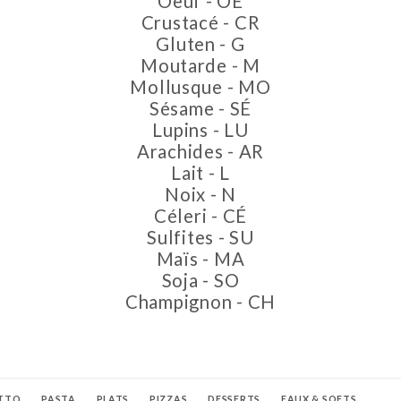
Oeuf - OE
Crustacé - CR
Gluten - G
Moutarde - M
Mollusque - MO
Sésame - SÉ
Lupins - LU
Arachides - AR
Lait - L
Noix - N
Céleri - CÉ
Sulfites - SU
Maïs - MA
Soja - SO
Champignon - CH
TTO
PASTA
PLATS
PIZZAS
DESSERTS
EAUX & SOFTS