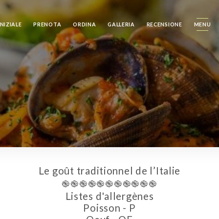
NIZIALE
PRENOTA
ORDINA
GALLERIA
RECENSIONE
MENU
Le goût traditionnel de l’Italie
֎֎֎֎֎֎֎֎֎֎֎
Listes d'allergènes
Poisson - P