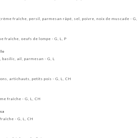
 crème fraîche, persil, parmesan râpé, sel, poivre, noix de muscade - G,
 fraîche, oeufs de lompe - G, L, P
llo
basilic, ail, parmesan - G, L
s, artichauts, petits pois - G, L, CH
ème fraîche - G, L, CH
asa
 fraîche - G, L, CH