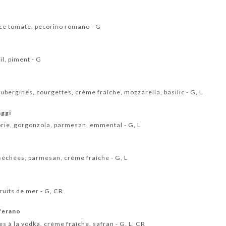
uce tomate, pecorino romano - G
il, piment - G
ubergines, courgettes, crème fraîche, mozzarella, basilic - G, L
aggi
brie, gorgonzola, parmesan, emmental - G, L
séchées, parmesan, crème fraîche - G, L
ruits de mer - G, CR
fferano
s à la vodka, crème fraîche, safran - G, L, CR