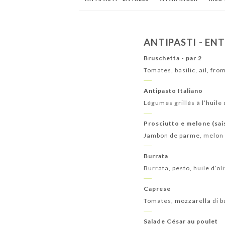
COCKTAILS DELLA CASA
BIRRA - BIÈRES
D
ANTIPASTI - EN
PÉTILLANTS & CHAMPAGNE
BOISSONS CHA
Bruschetta - par 2
Tomates, basilic, ail, fro
Antipasto Italiano
Légumes grillés à l’huile 
Prosciutto e melone (sai
Jambon de parme, melon
Burrata
Burrata, pesto, huile d’ol
Caprese
Tomates, mozzarella di buf
Salade César au poulet