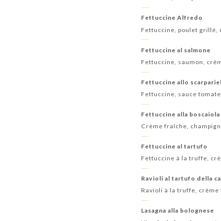
Fettuccine Alfredo
Fettuccine, poulet grillé,
Fettuccine al salmone
Fettuccine, saumon, crème
Fettuccine allo scarparie
Fettuccine, sauce tomate, 
Fettuccine alla boscaiola
Crème fraîche, champignon
Fettuccine al tartufo
Fettuccine à la truffe, cr
Ravioli al tartufo della c
Ravioli à la truffe, crème
Lasagna alla bolognese