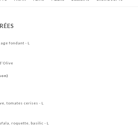
IGESTIFS
VINS AU VERRE
VINS ROUGES
VINS ROSÉS
VINS BLANC
TRÉES
UDES
mage fondant - L
d’Olive
son)
ive, tomates cerises - L
ala, roquette, basilic - L