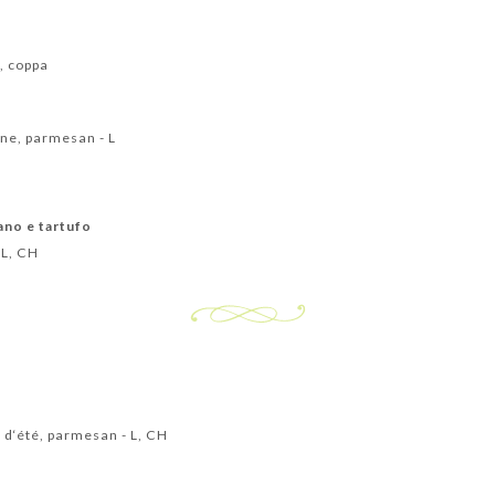
, coppa
one, parmesan - L
iano e tartufo
 L, CH
e d‘été, parmesan - L, CH