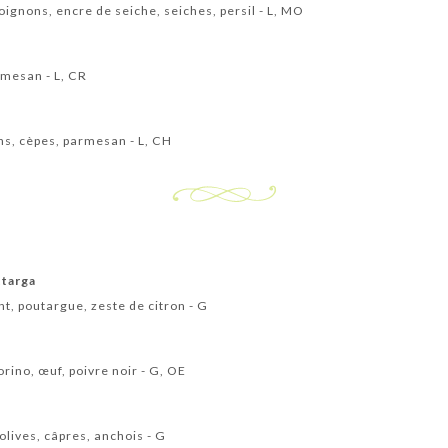
oignons, encre de seiche, seiches, persil - L, MO
rmesan - L, CR
ns, cèpes, parmesan - L, CH
ttarga
ent, poutargue, zeste de citron - G
orino, œuf, poivre noir - G, OE
olives, câpres, anchois - G