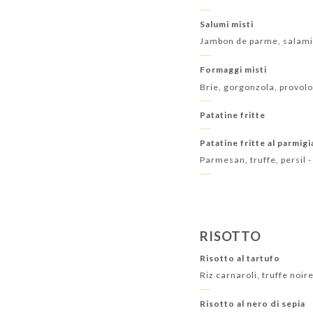
Salumi misti
Jambon de parme, salami
Formaggi misti
Brie, gorgonzola, provol
Patatine fritte
Patatine fritte al parmig
Parmesan, truffe, persil -
RISOTTO
Risotto al tartufo
Riz carnaroli, truffe noir
Risotto al nero di sepia