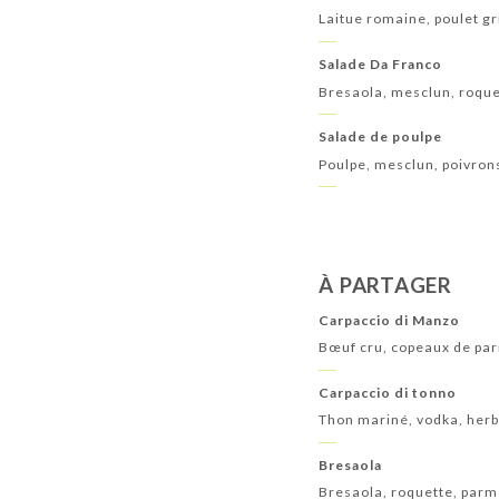
Laitue romaine, poulet g
Salade Da Franco
Bresaola, mesclun, roquet
Salade de poulpe
Poulpe, mesclun, poivrons,
À PARTAGER
Carpaccio di Manzo
Bœuf cru, copeaux de par
Carpaccio di tonno
Thon mariné, vodka, herbe
Bresaola
Bresaola, roquette, parm