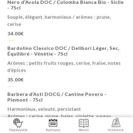
Nero d’Avola DOC / Colomba Bianca Bio - Sicile
- 75cl
Souple, élégant, harmonieux / arômes : prune,
cerise
34.00€
Bardolino Classico DOC / Delibori Léger, Sec,
Équilibré - Vénétie - 75cl
Arômes : petits fruits rouges, cerise, fraise, notes
d’épices
35.00€
Barbera d’Asti DOCG / Cantine Povero -
Piemont - 75cl
Harmonieux, velouté, persistant
Arômes : cerise, prune, baies, violette, sureau
35.00€
Παραγγελία
Κράτηση
Μενού
Itinéraire