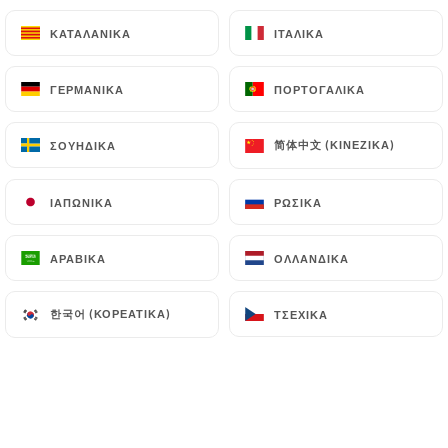
23.00€
ΚΑΤΑΛΑΝΙΚΆ
ΚΑΤΑΛΑΝΙΚΆ
ΙΤΑΛΙΚΆ
ΙΤΑΛΙΚΆ
Chitarrine ai porcini
ΓΕΡΜΑΝΙΚΆ
ΓΕΡΜΑΝΙΚΆ
ΠΟΡΤΟΓΑΛΙΚΆ
ΠΟΡΤΟΓΑΛΙΚΆ
Pâtes fines, cèpes parfum d‘ail, crème fraîche - G, L
24.00€
简体中文 (ΚΙΝΈΖΙΚΑ)
简体中文 (ΚΙΝΈΖΙΚΑ)
ΣΟΥΗΔΙΚΆ
ΣΟΥΗΔΙΚΆ
ΙΑΠΩΝΙΚΆ
ΙΑΠΩΝΙΚΆ
ΡΩΣΙΚΆ
ΡΩΣΙΚΆ
ΑΡΑΒΙΚΆ
ΑΡΑΒΙΚΆ
ΟΛΛΑΝΔΙΚΆ
ΟΛΛΑΝΔΙΚΆ
PLATS
Grigliata di pesce
한국어 (ΚΟΡΕΆΤΙΚΑ)
한국어 (ΚΟΡΕΆΤΙΚΑ)
ΤΣΈΧΙΚΑ
ΤΣΈΧΙΚΑ
Filet de bar grillé - P
30.00€
Pesce allo zafferano
Filet de bar, crème fraîche, safran - L, P