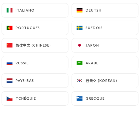
23.00€
ITALIANO
ITALIANO
DEUTSH
DEUTSH
Chitarrine ai porcini
PORTUGUÊS
PORTUGUÊS
SUÉDOIS
SUÉDOIS
Pâtes fines, cèpes parfum d‘ail, crème fraîche - G, L
24.00€
简体中文 (CHINESE)
简体中文 (CHINESE)
JAPON
JAPON
RUSSIE
RUSSIE
ARABE
ARABE
한국어 (KOREAN)
한국어 (KOREAN)
PAYS-BAS
PAYS-BAS
PLATS
Grigliata di pesce
TCHÉQUIE
TCHÉQUIE
GRECQUE
GRECQUE
Filet de bar grillé - P
30.00€
Pesce allo zafferano
Filet de bar, crème fraîche, safran - L, P