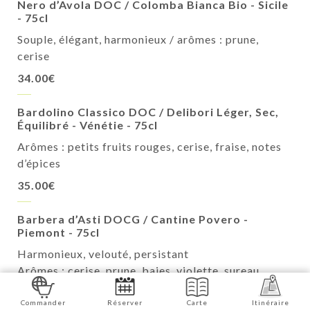
Nero d’Avola DOC / Colomba Bianca Bio - Sicile
- 75cl
Souple, élégant, harmonieux / arômes : prune,
cerise
34.00€
Bardolino Classico DOC / Delibori Léger, Sec,
Équilibré - Vénétie - 75cl
Arômes : petits fruits rouges, cerise, fraise, notes
d’épices
35.00€
Barbera d’Asti DOCG / Cantine Povero -
Piemont - 75cl
Harmonieux, velouté, persistant
Arômes : cerise, prune, baies, violette, sureau
35.00€
Commander
Réserver
Carte
Itinéraire