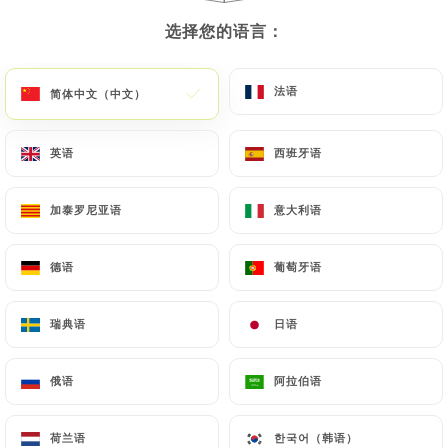
选择您的语言：
选择您的语言：
菜单
ZH
法语
法语
简体中文（中文）
简体中文（中文）
英语
英语
西班牙语
西班牙语
/
主页
评价
评价
加泰罗尼亚语
加泰罗尼亚语
意大利语
意大利语
德语
德语
葡萄牙语
葡萄牙语
瑞典语
瑞典语
日语
日语
154 Uniiti 评论
4.5 / 5
俄语
俄语
阿拉伯语
阿拉伯语
评论已核实，100% 真实。
荷兰语
荷兰语
한국어（韩语）
한국어（韩语）