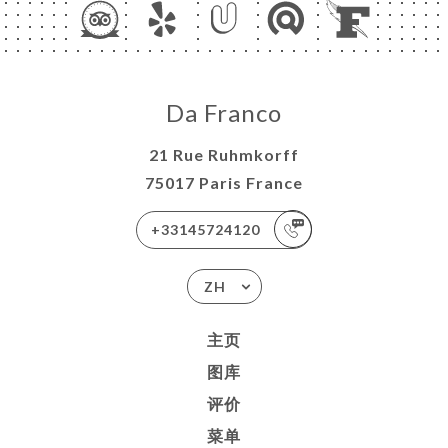
Da Franco
21 Rue Ruhmkorff
75017 Paris France
+33145724120
ZH
主页
图库
评价
菜单