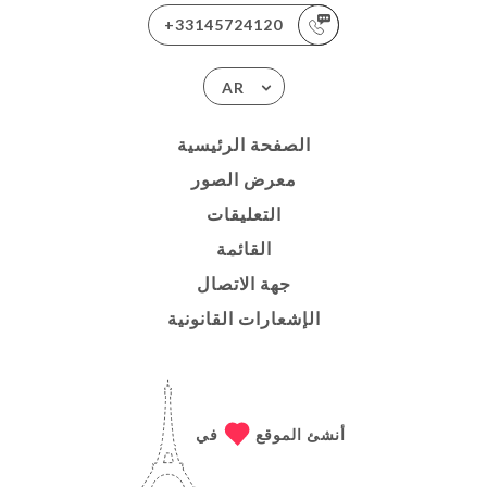
+33145724120
AR
الصفحة الرئيسية
معرض الصور
التعليقات
القائمة
جهة الاتصال
الإشعارات القانونية
أنشئ الموقع
في