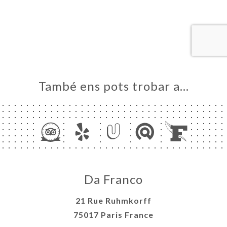
RVAR
A
NDA
ERIA
ENYES
RTA
També ens pots trobar a…
ACTAR
Da Franco
21 Rue Ruhmkorff
75017 Paris France