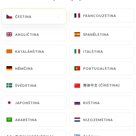
CS
NABÍDKA
FRANCOUZŠTINA
FRANCOUZŠTINA
ČEŠTINA
ČEŠTINA
ANGLIČTINA
ANGLIČTINA
ŠPANĚLŠTINA
ŠPANĚLŠTINA
KATALÁNŠTINA
KATALÁNŠTINA
ITALŠTINA
ITALŠTINA
/
DOMŮ
KONTAKT
Kontakt
NĚMČINA
NĚMČINA
PORTUGALŠTINA
PORTUGALŠTINA
简体中文 (ČÍNŠTINA)
简体中文 (ČÍNŠTINA)
ŠVÉDŠTINA
ŠVÉDŠTINA
JAPONŠTINA
JAPONŠTINA
RUŠTINA
RUŠTINA
ARABŠTINA
ARABŠTINA
NIZOZEMŠTINA
NIZOZEMŠTINA
Da Franco