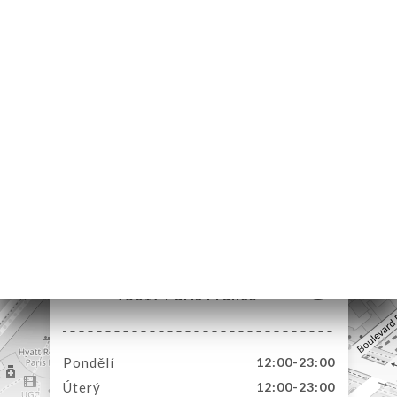
MŮ
VOVAT
DNAT
ERIE
ENZE
ÍDKA
TAKT
21 Rue Ruhmkorff
75017 Paris France
Pondělí
12:00-23:00
Úterý
12:00-23:00